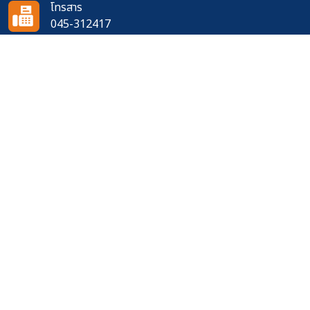
โทรสาร
045-312417
อีเมล
doh0721@doh.go.th
ติดตามเราได้ที่
จำนวนผู้เข้าชมเว็บไซต์
378