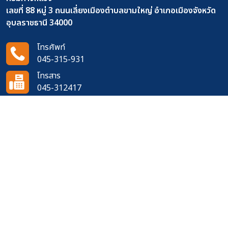
เลขที่ 88 หมู่ 3 ถนนเลี่ยงเมืองตำบลขามใหญ่ อำเภอเมืองจังหวัด
อุบลราชธานี 34000
โทรศัพท์
045-315-931
โทรสาร
045-312417
อีเมล
doh0721@doh.go.th
ติดตามเราได้ที่
จำนวนผู้เข้าชมเว็บไซต์
396