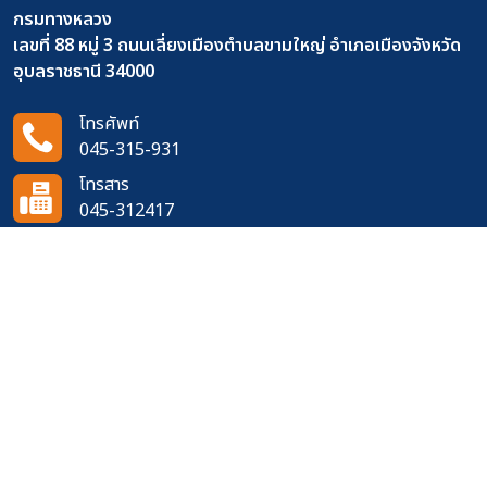
กรมทางหลวง
เลขที่ 88 หมู่ 3 ถนนเลี่ยงเมืองตำบลขามใหญ่ อำเภอเมืองจังหวัด
อุบลราชธานี 34000
โทรศัพท์
045-315-931
โทรสาร
045-312417
อีเมล
doh0721@doh.go.th
ติดตามเราได้ที่
จำนวนผู้เข้าชมเว็บไซต์
384